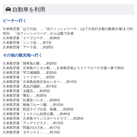
自動車を利用
ビーチへ行く
久米島空港
「はての浜」…「泊フィッシャリーナ」(はての浜行き船の船着き場)まで約
30分、「泊フィッシャリーナ」からは船で出発
久米島空港
「イーフビーチ」…約30分
久米島空港
「シンリ浜」…約7分
久米島空港
「アーラ浜」…約25分
その他の観光地へ行く
久米島空港
「熱帯魚の家」…約25分
久米島空港
「久米島ウミガメ館」…久米島空港よりイーフビーチ方面へ車で25分
久米島空港
「宇江城城跡」…約20分
久米島空港
「ミーフガー」…約5分
久米島空港
「久米島自然文化センター」…約10分
久米島空港
「具志川城跡」…約15分
久米島空港
「太陽石」…約25分
久米島空港
「畳石」…約30分
久米島空港
「比屋定バンタ」…約20分
久米島空港
「林奐フルーツ園」…約10分
久米島空港
「民謡ライブの店 島風」…約20分
久米島空港
「トゥクジム自然公園」…約40分
久米島空港
「久米島マリンスポーツクラブ」…約25分
久米島空港
「アンマーグスク」…約10分
久米島空港
「阿嘉のひげ水」…約17分
久米島空港
「タチジャミ」」…約10分