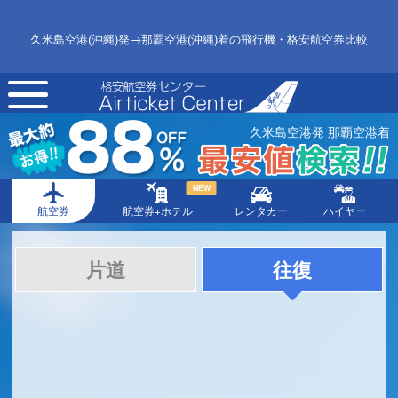
久米島空港(沖縄)発→那覇空港(沖縄)着の飛行機・格安航空券比較
toggle
navigation
久米島空港発 那覇空港着
NEW
航空券
航空券+ホテル
レンタカー
ハイヤー
片道
往復