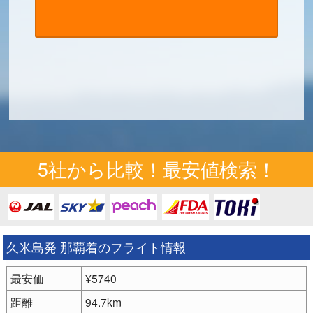
5社から比較！最安値検索！
久米島発 那覇着のフライト情報
最安価
¥5740
距離
94.7km