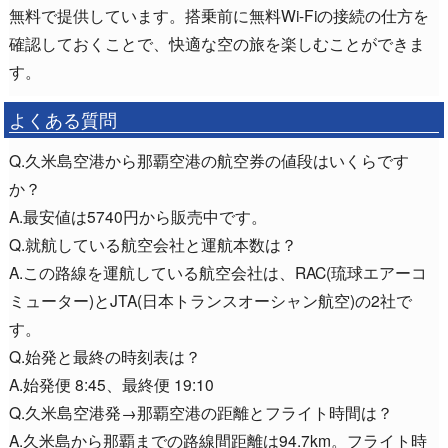
無料で提供しています。搭乗前に無料Wi-Fiの接続の仕方を
確認しておくことで、快適な空の旅を楽しむことができま
す。
よくある質問
Q.久米島空港から那覇空港の航空券の値段はいくらです
か？
A.最安値は5740円から販売中です。
Q.就航している航空会社と運航本数は？
A.この路線を運航している航空会社は、RAC(琉球エアーコ
ミューター)とJTA(日本トランスオーシャン航空)の2社で
す。
Q.始発と最終の時刻表は？
A.始発便 8:45、最終便 19:10
Q.久米島空港発→那覇空港の距離とフライト時間は？
A.久米島から那覇までの路線間距離は94.7km。フライト時