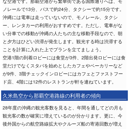
な空港です。那覇空港から繁華街である国際通りへは、モ
ノレールで13分、バスで約24分、タクシーで約15分です。
沖縄には電車は走っていないので、モノレール、タクシ
ー、レンタカーの利用がおすすめです。ただし、電車がな
い分車での移動が沖縄の人たちの主な移動手段なので、朝
と夕方はひどい渋滞が発生します。観光する時は渋滞する
ことを計算に入れた上でプランを立てましょう。
空港1階の到着ロビーには食堂が3件、2階出発ロビーには食
堂だけでなくスタバを始めとしたカフェやベーカリーなど
が9件、3階チェックインロビーにはカフェとファストフー
ド店、4階には12件のレストランが軒を連ねています。
久米島空から那覇空港路線の利用者の傾向
28年度の沖縄の観光客数を見ると、年間を通してどの月も
観光客の数が確実に増えているのが分かります。更に、今
後外国からの航空路線拡大やクルーズ船の寄港回数が増え