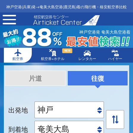
神戸空港(兵庫)発→奄美大島空港(鹿児島)着の飛行機・格安航空券比較
toggle
navigation
神戸空港発 奄美大島空港着
NEW
航空券
航空券+ホテル
レンタカー
ハイヤー
片道
往復
出発地
到着地