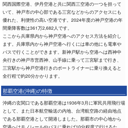
関西国際空港、伊丹空港と共に関西三空港の一つを担って
いて、神戸市の中心部である三宮などからのアクセスにも
優れた、利便性の高い空港です。2024年度の神戸空港の年
間乗降客数は361万2,682人です。
ここから兵庫県内から神戸空港へのアクセス方法を紹介し
ます。兵庫県内から神戸空港へ行くには車の他にも電車や
バスで行くことができます。新神戸駅から空港へは西神中
央行きの神戸市営西神、山手線に乗って三宮駅まで行き、
三宮駅から神戸空港行きのポートライナーに乗り換えると
全行程で約20分かかります。
那覇空港(沖縄)の特徴
沖縄の玄関口である那覇空港は1936年3月に軍民共用飛行場
として、また日本航空輸送の内地、台湾航空路の経由地点
である那覇空港として開港しました。那覇市の中心地から
空港へはモノレールやバスに乗れば10分程度で行けるた