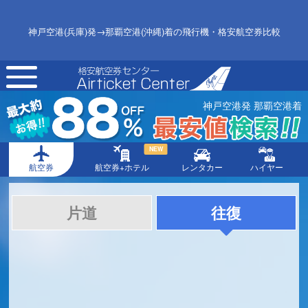
神戸空港(兵庫)発→那覇空港(沖縄)着の飛行機・格安航空券比較
toggle
navigation
神戸空港発 那覇空港着
NEW
航空券
航空券+ホテル
レンタカー
ハイヤー
片道
往復