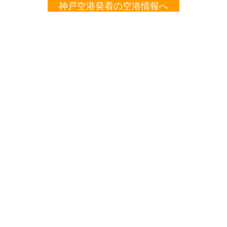
神戸空港発着の空港情報へ
格安航空券を検索する
格安航空券センター
全国空港一覧
神戸空港出発の就航路線一覧
神戸発→那覇着
お申し込みのご案内
アクセスガイド
ご利用案内
キャンセルについて
会社概要
採用情報
プライバシーポリシー
ご利用の流れ
特定商取引表示
旅行業約款