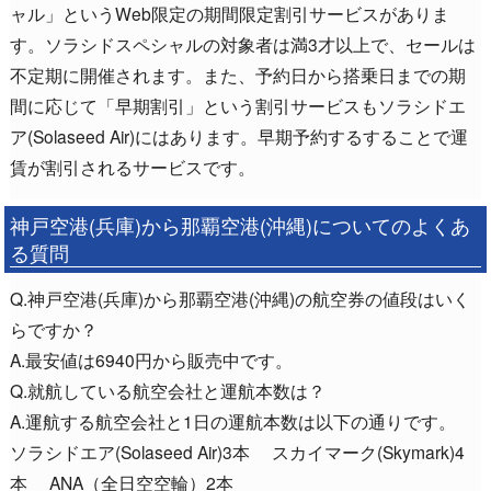
ャル」というWeb限定の期間限定割引サービスがありま
す。ソラシドスペシャルの対象者は満3才以上で、セールは
不定期に開催されます。また、予約日から搭乗日までの期
間に応じて「早期割引」という割引サービスもソラシドエ
ア(Solaseed Air)にはあります。早期予約するすることで運
賃が割引されるサービスです。
神戸空港(兵庫)から那覇空港(沖縄)についてのよくあ
る質問
Q.神戸空港(兵庫)から那覇空港(沖縄)の航空券の値段はいく
らですか？
A.最安値は6940円から販売中です。
Q.就航している航空会社と運航本数は？
A.運航する航空会社と1日の運航本数は以下の通りです。
ソラシドエア(Solaseed Air)3本 スカイマーク(Skymark)4
本 ANA（全日空空輪）2本