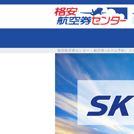
格安航空券センター
›
航空券+ホテル予約
›
ス