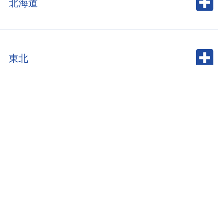
北海道
東北
関東・甲信越
中部・北陸