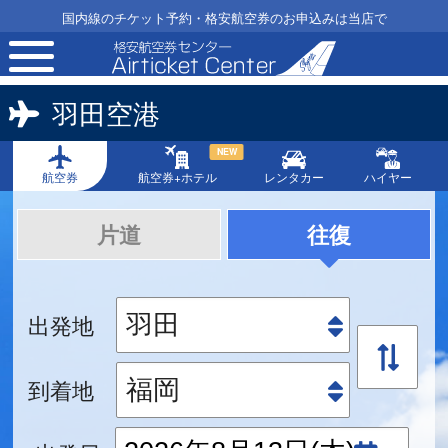
国内線のチケット予約・格安航空券のお申込みは当店で
toggle
navigation
羽田空港
NEW
航空券
航空券+ホテル
レンタカー
ハイヤー
片道
往復
出発地
到着地