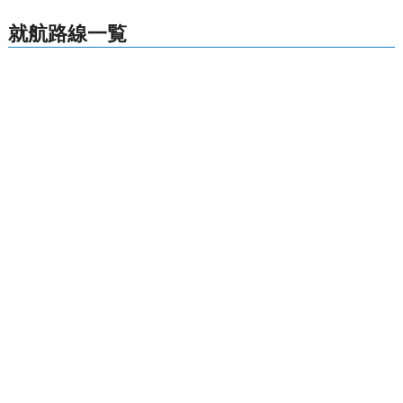
就航路線一覧
北海道
関東
格安航空券センター
全国空港一覧
富山空港出発の就航路線一覧
お申し込みのご案内
アクセスガイド