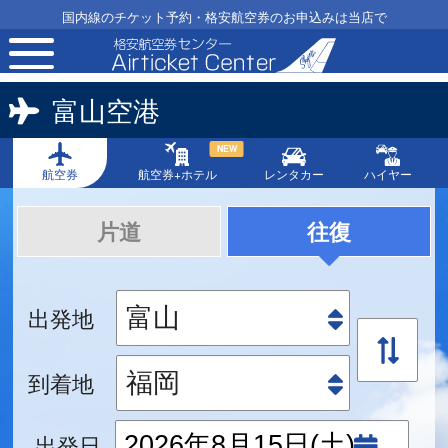
国内線のチケット予約・格安航空券のお申込みは当店で
toggle
navigation
富山空港
NEW
航空券
航空券+ホテル
レンタカー
ハイヤー
片道
往復
出発地
到着地
出発日