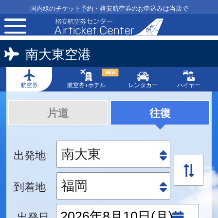
国内線のチケット予約・格安航空券のお申込みは当店で
toggle
navigation
南大東空港
NEW
航空券
航空券+ホテル
レンタカー
ハイヤー
片道
往復
出発地
到着地
出発日