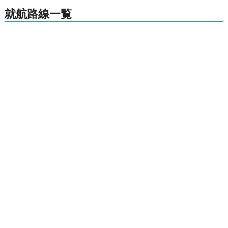
就航路線一覧
沖縄
格安航空券センター
全国空港一覧
南大東空港出発の就航路線一覧
お申し込みのご案内
アクセスガイド
ご利用案内
キャンセルについて