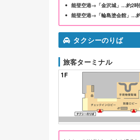
能登空港→「金沢城」…約2時
能登空港→「輪島塗会館」…約
タクシーのりば
旅客ターミナル