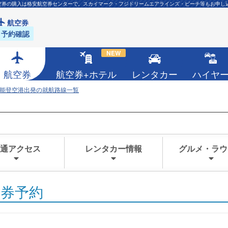
航空券の購入は格安航空券センターで。スカイマーク・フジドリームエアラインズ・ピーチ等もお申し
航空券
予約確認
NEW
航空券
航空券+ホテル
レンタカー
ハイヤ
能登空港出発の就航路線一覧
通アクセス
レンタカー情報
グルメ・ラウ
空券予約