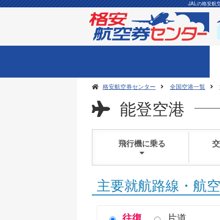
JALの格安
格安航空券センター
全国空港一覧
能登空港
飛行機に乗る
交
主要就航路線・航
往復
片道