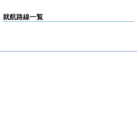
就航路線一覧
九州
薩摩
格安航空券センター
全国空港一覧
徳之島空港出発の就航路線一覧