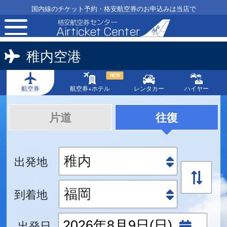
国内線のチケット予約・格安航空券のお申込みは当店で
toggle
navigation
稚内空港
NEW
航空券
航空券+ホテル
レンタカー
ハイヤー
片道
往復
出発地
到着地
出発日