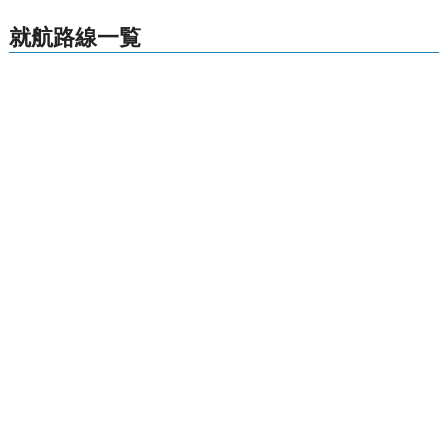
就航路線一覧
北海道
関東・甲信越
格安航空券センター
全国空港一覧
稚内空港出発の就航路線一覧
お申し込みのご案内
アクセスガイド