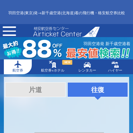
羽田空港(東京)発→新千歳空港(北海道)着の飛行機・格安航空券比較
toggle
navigation
羽田空港発 新千歳空港着
NEW
航空券
航空券+ホテル
レンタカー
ハイヤー
片道
往復