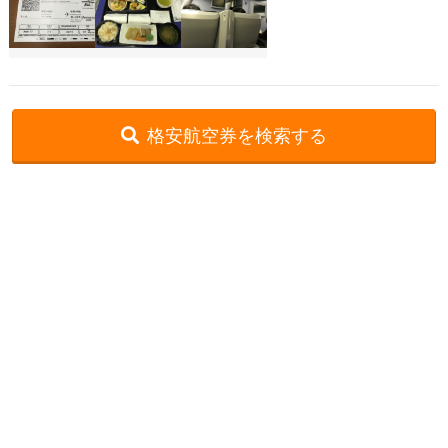
ます。 搭乗機はB777、搭乗口周りは中国人の数が非常に多く、ここは
日本なのかという感覚を感じました。スタッフもそのことを感じ取って、
本来は聞いたことがない中国語によるアナウンスも行われていました。
搭乗をするとCAさんのあいさつから新聞サービス、離陸をするとすぐ
に食事のサービスが始まりました。夕食が提供されたのですが、温かい食
事、しかも主食まで温かいもので国際線のビジネスクラスで提供されるよ
格安航空券を検索する
うなものが提供され驚きました。味付けもとてもおいしかったです。
飛行機は雪の降る新千歳空港に定刻に到着。これだけ寒くて気象条件の悪
い北海道に時間通りに到着をさせてくれるANAフライトクルーや空港管
格安航空券センター
全国空港一覧
羽田空港出発の就航路線一覧
理をしている人たちの努力に感謝しかありません。
羽田発→新千歳着
お申し込みのご案内
アクセスガイド
ご利用案内
キャンセルについて
会社概要
採用情報