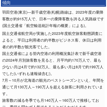
傾向
羽田空港(東京)―新千歳空港(札幌)路線は、2023年度の乗降
客数が約915万人で、日本一の乗降客数を誇る人気路線です
(国土交通省「航空輸送統計年報の概要」による)。
国土交通省航空局が実施した2023年度航空旅客動態調査に
よると、平日は利用者の約半数がビジネス客、休日は利用
者の約半数が観光客でした。
国土交通省による管内空港の利用概況集計表で新千歳空港
の2024年月別旅客数を見ると、月平均約170万人で、最も
少ない月は4月で約132万人、最も多い月は8月で約199万人
でした(いずれも速報値含む)。
7月～10月が北海道の観光のベストシーズンといえ、年間を
通じて月130万人～190万人を超える旅客に利用されていま
す。
旅客数の減る冬季でも月140万人～160万人で推移してお
り、季節を問わず人気であることがうかがえます。