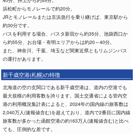
40分、押上から約55分。
浜松町からモノレールで約20分。
JRとモノレールまたは京浜急行を乗り継げば、東京駅から
約30分です。
バスを利用する場合、バスタ新宿から約35分、池袋西口か
ら約55分、お台場・有明エリアからは約20～40分。
また、神奈川、千葉、埼玉など関東近県ともリムジンバス
の運行があります。
新千歳空港(札幌)の特徴
北海道の空の玄関口である新千歳空港は、道内の空港でも
最大規模の利用客数を誇ります。国土交通省による管内空
港の利用概況集計表によると、2024年の国内線の旅客数は
2,040万人(速報値含む)を超えており、道内で2番目に国内線
旅客数が多かった函館空港の約163万人(速報値含む)と比べ
ても、圧倒的な差です。