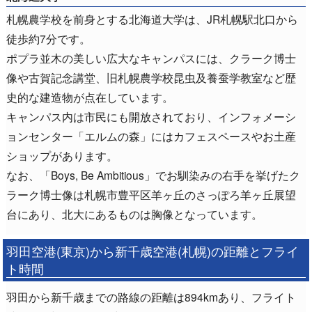
札幌農学校を前身とする北海道大学は、JR札幌駅北口から
徒歩約7分です。
ポプラ並木の美しい広大なキャンパスには、クラーク博士
像や古賀記念講堂、旧札幌農学校昆虫及養蚕学教室など歴
史的な建造物が点在しています。
キャンパス内は市民にも開放されており、インフォメーシ
ョンセンター「エルムの森」にはカフェスペースやお土産
ショップがあります。
なお、「Boys, Be Ambitious」でお馴染みの右手を挙げたク
ラーク博士像は札幌市豊平区羊ヶ丘のさっぽろ羊ヶ丘展望
台にあり、北大にあるものは胸像となっています。
羽田空港(東京)から新千歳空港(札幌)の距離とフライ
ト時間
羽田から新千歳までの路線の距離は894kmあり、フライト