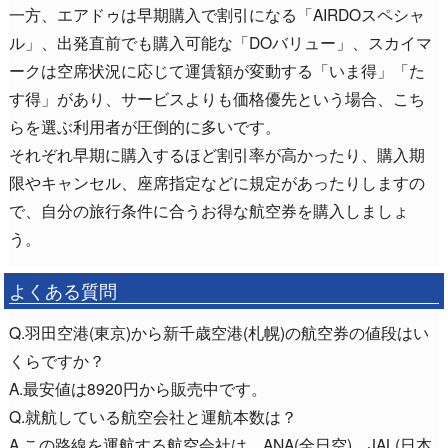
一方、エアドゥは早期購入で割引になる「AIRDOスペシャ
ル」、出発直前でも購入可能な「DOバリュー」、スカイマ
ークは空席状況に応じて運賃額が変動する「いま得」「た
す得」があり、サービスよりも価格優先という場合、こち
らを選ぶ利用者が圧倒的に多いです。
それぞれ早期に購入するほど割引率が高かったり、購入期
限やキャンセル、座席指定などに規定があったりしますの
で、自分の旅行条件に合うお得な航空券を購入しましょ
う。
よくある質問
Q.羽田空港(東京)から新千歳空港(札幌)の航空券の値段はい
くらですか？
A.最安値は8920円から販売中です。
Q.就航している航空会社と運航本数は？
A.この路線を運航する航空会社は、ANA(全日空)、JAL(日本