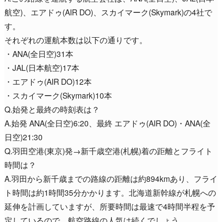
航空)、エアドゥ(AIR DO)、スカイマーク(Skymark)の4社で
す。
それぞれの運航本数は以下の通りです。
・ANA(全日空)31本
・JAL(日本航空)17本
・エアドゥ(AIR DO)12本
・スカイマーク(Skymark)10本
Q.始発と最終の時刻表は？
A.始発 ANA(全日空)6:20、最終 エアドゥ(AIR DO)・ANA(全
日空)21:30
Q.羽田空港(東京)発→新千歳空港(札幌)着の距離とフライト
時間は？
A.羽田から新千歳までの路線の距離は約894kmあり、フライ
ト時間は約1時間35分かかります。北海道新幹線が札幌への
延伸を計画していますが、所要時間は最速で4時間半程を予
定しているので、航空路線の人気は続くでしょう。