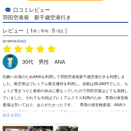
口コミレビュー
羽田空港発 新千歳空港行き
レビュー［
1
5
］
件｜平均：
/
5
点
2018年04月04日
30代 男性 ANA
札幌へ出張のためANAを利用して羽田空港発新千歳空港行きを利用しま
した。航空券はプレミアム株主優待を利用し、金額は26,040円でした。ち
ょうど雪まつりと春節の休みに重なっていたので羽田空港はとても混雑し
ていました。それでも今回はプレミアムクラス利用のため、専用の保安検
査場は空いており、ありがたかったです。 専用の保安検査場、ANAラ
ウンジに直結をしているので歩く距離が少なく、すぐに行くことができま
続きを読む
す。夕方のフライトということもあってラウンジ内の人は多かったのです
が、ドリンクを飲んだり、新聞を読んだりして時間をつぶし、搭乗を待ち