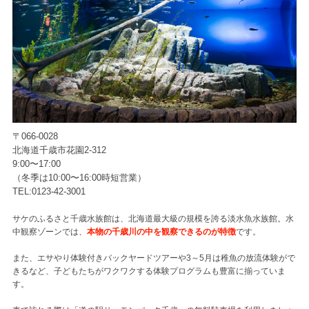
〒066-0028
北海道千歳市花園2-312
9:00〜17:00
（冬季は10:00〜16:00時短営業）
TEL:0123-42-3001
サケのふるさと千歳水族館は、北海道最大級の規模を誇る淡水魚水族館。水
中観察ゾーンでは、
本物の千歳川の中を観察できるのが特徴
です。
また、エサやり体験付きバックヤードツアーや3～5月は稚魚の放流体験がで
きるなど、子どもたちがワクワクする体験プログラムも豊富に揃っていま
す。