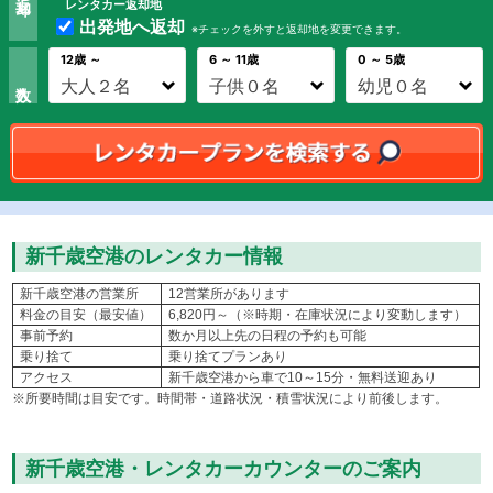
レンタカー返却地
出発地へ返却
※チェックを外すと返却地を変更できます。
12歳 ～
6 ～ 11歳
0 ～ 5歳
新千歳空港のレンタカー情報
新千歳空港の営業所
12営業所があります
料金の目安（最安値）
6,820円～（※時期・在庫状況により変動します）
事前予約
数か月以上先の日程の予約も可能
乗り捨て
乗り捨てプランあり
アクセス
新千歳空港から車で10～15分・無料送迎あり
※所要時間は目安です。時間帯・道路状況・積雪状況により前後します。
新千歳空港・レンタカーカウンターのご案内