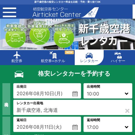
新千歳空港の格安レンタカー料金を比較・予約・乗り捨てOK
toggle navigation
NEW
航空券
航空券+ホテル
レンタカー
ハイヤー
格安レンタカーを予約する
出発日
出発時間
出 発
レンタカー出発地
×
返却日
返却時間
返 却