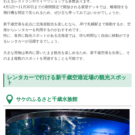
わえるレストランやスイーツショップも多数あります。
4月1日〜11月30日までの期間限定で開放される展望デッキでは、離着陸する
飛行機を間近で見られるため、ぜひ立ち寄ってみてはいかがでしょうか。
新千歳空港を起点に北海道観光を楽しむなら、JRで札幌駅まで移動するか、空
港からレンタカーを利用するのがおすすめです。
特に、各所に観光スポットがある北海道では、待ち時間なく自由に移動ができ
るレンタカーが活躍するでしょう。
大きな荷物は車内に置いたまま観光を楽しめるため、新千歳空港を出発し、そ
のまま複数のスポットを周遊することも可能です。
レンタカーで行ける新千歳空港近場の観光スポッ
ト
サケのふるさと千歳水族館