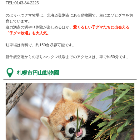
TEL:0143-84-2225
のぼりべつクマ牧場は、北海道登別市にある動物園で、主にエゾヒグマを飼
育しています。
迫力満点の餌やり体験が楽しめるほか、
愛くるしい子グマたちに出会える
「子グマ牧場」も大人気。
駐車場は有料で、約150台収容可能です。
新千歳空港からのぼりべつクマ牧場までのアクセスは、車で約50分です。
札幌市円山動物園