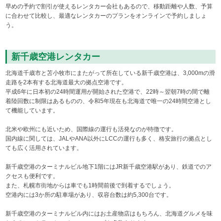
早めの予約で割引が使えるレンタカー会社もあるので、移動距離や人数、予算
に合わせて比較し、最適なレンタカーのプランをオンラインで予約しましょ
う。
新千歳空港レンタカー
北海道千歳市と苫小牧市にまたがって所在している新千歳空港は、3,000mの滑
走路を2本有する北海道最大の拠点空港です。
平成6年に日本初の24時間運用が開始された空港で、22時～翌朝7時の間で離
着陸回数に制限はあるものの、令和5年現在も北海道で唯一の24時間空港とし
て機能しています。
北米や欧州にも近いため、国際線の運行も活発なのが特徴です。
国内線に関しては、JALやANA以外にLCCの運行も多く、格安旅行の拠点とし
ても広く活用されています。
新千歳空港のターミナルビル地下1階にはJR新千歳空港駅があり、鉄道でのア
クセスも便利です。
また、札幌市街地からは車でも1時間前後で到着するでしょう。
空港内には3か所の駐車場があり、収容台数は約5,300台です。
新千歳空港のターミナルビル内にはお土産物店はもちろん、北海道グルメを味