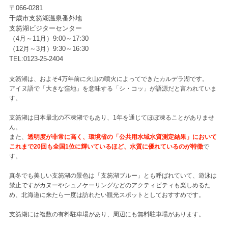
〒066-0281
千歳市支笏湖温泉番外地
支笏湖ビジターセンター
（4月～11月）9:00～17:30
（12月～3月）9:30～16:30
TEL:0123-25-2404
支笏湖は、およそ4万年前に火山の噴火によってできたカルデラ湖です。
アイヌ語で「大きな窪地」を意味する「シ・コッ」が語源だと言われていま
す。
支笏湖は日本最北の不凍湖でもあり、1年を通じてほぼ凍ることがありませ
ん。
また、
透明度が非常に高く、環境省の「公共用水域水質測定結果」において
これまで20回も全国1位に輝いているほど、水質に優れているのが特徴
で
す。
真冬でも美しい支笏湖の景色は「支笏湖ブルー」とも呼ばれていて、遊泳は
禁止ですがカヌーやシュノケーリングなどのアクティビティも楽しめるた
め、北海道に来たら一度は訪れたい観光スポットとしておすすめです。
支笏湖には複数の有料駐車場があり、周辺にも無料駐車場があります。