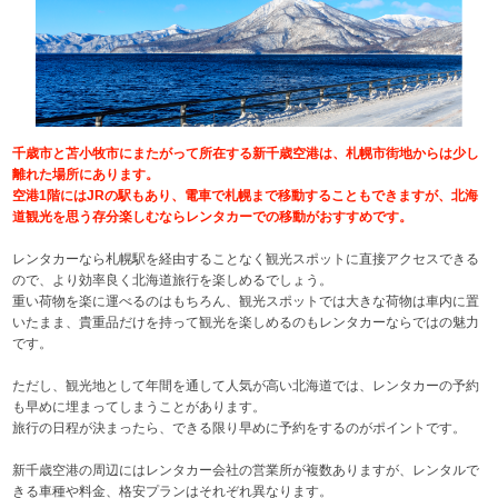
千歳市と苫小牧市にまたがって所在する新千歳空港は、札幌市街地からは少し
離れた場所にあります。
空港1階にはJRの駅もあり、電車で札幌まで移動することもできますが、北海
道観光を思う存分楽しむならレンタカーでの移動がおすすめです。
レンタカーなら札幌駅を経由することなく観光スポットに直接アクセスできる
ので、より効率良く北海道旅行を楽しめるでしょう。
重い荷物を楽に運べるのはもちろん、観光スポットでは大きな荷物は車内に置
いたまま、貴重品だけを持って観光を楽しめるのもレンタカーならではの魅力
です。
ただし、観光地として年間を通して人気が高い北海道では、レンタカーの予約
も早めに埋まってしまうことがあります。
旅行の日程が決まったら、できる限り早めに予約をするのがポイントです。
新千歳空港の周辺にはレンタカー会社の営業所が複数ありますが、レンタルで
きる車種や料金、格安プランはそれぞれ異なります。