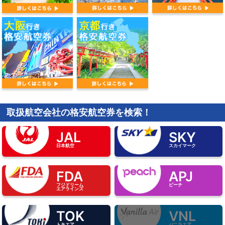
取扱航空会社の格安航空券を検索！
JAL
SKY
日本航空
スカイマーク
FDA
APJ
フジドリーム
ピーチ
エアラインズ
TOK
VNL
トキエア
バニラエア