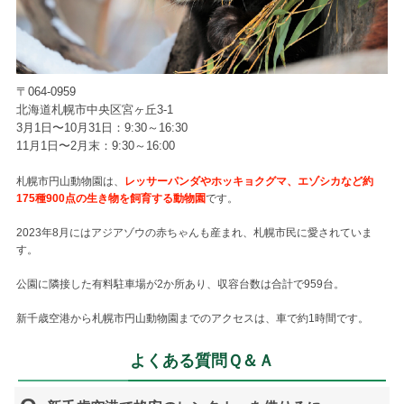
〒064-0959
北海道札幌市中央区宮ヶ丘3-1
3月1日〜10月31日：9:30～16:30
11月1日〜2月末：9:30～16:00
札幌市円山動物園は、
レッサーパンダやホッキョクグマ、エゾシカなど約
175種900点の生き物を飼育する動物園
です。
2023年8月にはアジアゾウの赤ちゃんも産まれ、札幌市民に愛されていま
す。
公園に隣接した有料駐車場が2か所あり、収容台数は合計で959台。
新千歳空港から札幌市円山動物園までのアクセスは、車で約1時間です。
よくある質問Ｑ＆Ａ