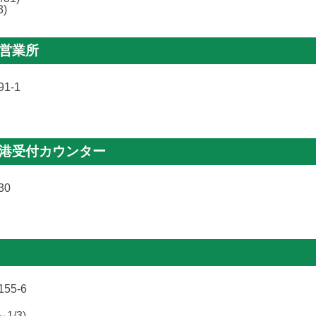
3)
港営業所
1-1
空港受付カウンター
30
5-6
～1/3)