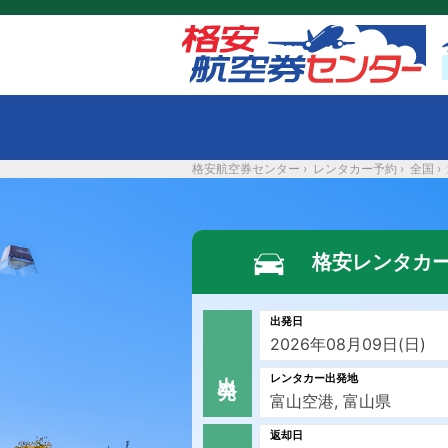
格安航空券センター
›
レンタカー予約
›
全国
›
格安レンタカ
出発日
出 発
レンタカー出発地
返却日