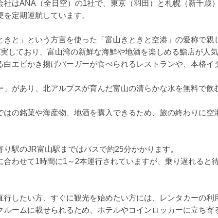
会社はANA（全日空）の1社で、東京（羽田）と札幌（新千歳
便を定期運航しています。
ときと」という方言を使った「富山きときと空港」の愛称で親
充実しており、富山湾の新鮮な海鮮や地酒を楽しめる鮨店が人
る白エビかき揚げバーガーが食べられるレストランや、本格イ
。
ー」があり、北アルプスが育んだ富山の清らかな水を無料で飲
ではの銘菓や海産物、地酒を購入できるため、旅の終わりに空
り駅のJR富山駅まではバスで約25分かかります。
に合わせて1時間に1～2本運行されていますが、乗り遅れると
直行したい方、すぐに観光を始めたい方には、レンタカーの利
クルームに載せられるため、ホテルやコインロッカーに立ち寄