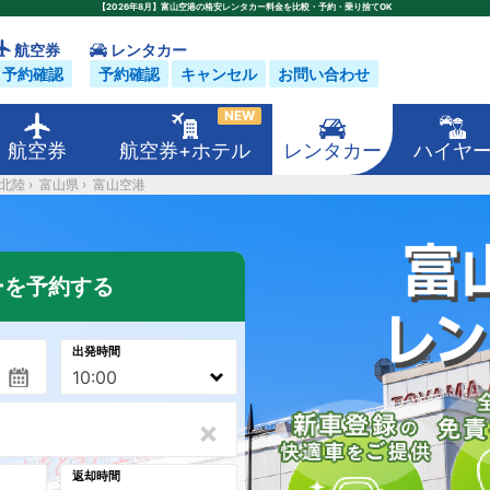
【2026年8月】富山空港の格安レンタカー料金を比較・予約・乗り捨てOK
航空券
レンタカー
予約確認
予約確認
キャンセル
お問い合わせ
NEW
航空券
航空券+ホテル
レンタカー
ハイヤ
北陸
›
富山県
›
富山空港
ーを予約する
出発時間
×
返却時間