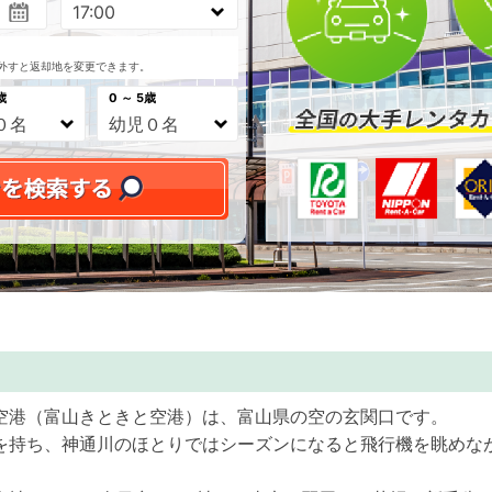
外すと返却地を変更できます。
歳
0 ～ 5歳
空港（富山きときと空港）は、富山県の空の玄関口です。
を持ち、神通川のほとりではシーズンになると飛行機を眺めな