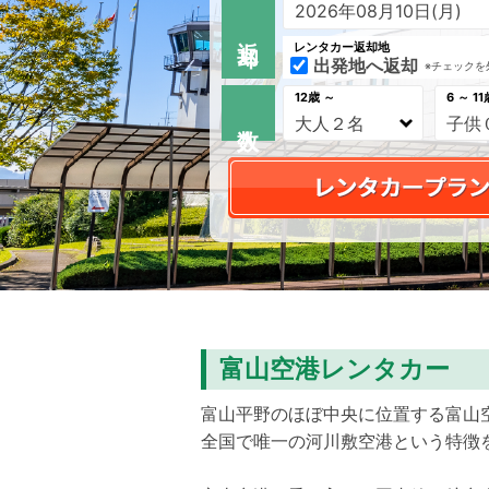
返 却
レンタカー返却地
出発地へ返却
※チェックを
12歳 ～
6 ～ 11
富山空港レンタカー
富山平野のほぼ中央に位置する富山
全国で唯一の河川敷空港という特徴