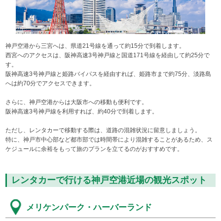
神戸空港から三宮へは、県道21号線を通って約15分で到着します。
西宮へのアクセスは、阪神高速3号神戸線と国道171号線を経由して約25分で
す。
阪神高速3号神戸線と姫路バイパスを経由すれば、姫路市まで約75分、淡路島
へは約70分でアクセスできます。
さらに、神戸空港からは大阪市への移動も便利です。
阪神高速3号神戸線を利用すれば、約40分で到着します。
ただし、レンタカーで移動する際は、道路の混雑状況に留意しましょう。
特に、神戸市中心部など都市部では時間帯により混雑することがあるため、ス
ケジュールに余裕をもって旅のプランを立てるのがおすすめです。
レンタカーで行ける神戸空港近場の観光スポット
メリケンパーク・ハーバーランド