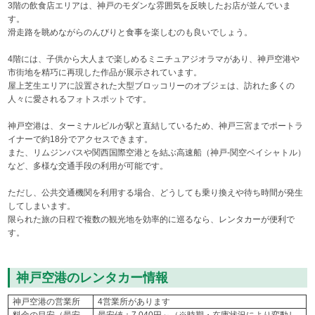
3階の飲食店エリアは、神戸のモダンな雰囲気を反映したお店が並んでいま
す。
滑走路を眺めながらのんびりと食事を楽しむのも良いでしょう。
4階には、子供から大人まで楽しめるミニチュアジオラマがあり、神戸空港や
市街地を精巧に再現した作品が展示されています。
屋上芝生エリアに設置された大型ブロッコリーのオブジェは、訪れた多くの
人々に愛されるフォトスポットです。
神戸空港は、ターミナルビルが駅と直結しているため、神戸三宮までポートラ
イナーで約18分でアクセスできます。
また、リムジンバスや関西国際空港とを結ぶ高速船（神戸-関空ベイシャトル）
など、多様な交通手段の利用が可能です。
ただし、公共交通機関を利用する場合、どうしても乗り換えや待ち時間が発生
してしまいます。
限られた旅の日程で複数の観光地を効率的に巡るなら、レンタカーが便利で
す。
神戸空港のレンタカー情報
神戸空港の営業所
4営業所があります