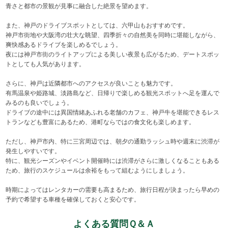
青さと都市の景観が見事に融合した絶景を望めます。
また、神戸のドライブスポットとしては、六甲山もおすすめです。
神戸市街地や大阪湾の壮大な眺望、四季折々の自然美を同時に堪能しながら、
爽快感あるドライブを楽しめるでしょう。
夜には神戸市街のライトアップによる美しい夜景も広がるため、デートスポッ
トとしても人気があります。
さらに、神戸は近隣都市へのアクセスが良いことも魅力です。
有馬温泉や姫路城、淡路島など、日帰りで楽しめる観光スポットへ足を運んで
みるのも良いでしょう。
ドライブの途中には異国情緒あふれる老舗のカフェ、神戸牛を堪能できるレス
トランなども豊富にあるため、港町ならではの食文化も楽しめます。
ただし、神戸市内、特に三宮周辺では、朝夕の通勤ラッシュ時や週末に渋滞が
発生しやすいです。
特に、観光シーズンやイベント開催時には渋滞がさらに激しくなることもある
ため、旅行のスケジュールは余裕をもって組むようにしましょう。
時期によってはレンタカーの需要も高まるため、旅行日程が決まったら早めの
予約で希望する車種を確保しておくと安心です。
よくある質問Ｑ＆Ａ