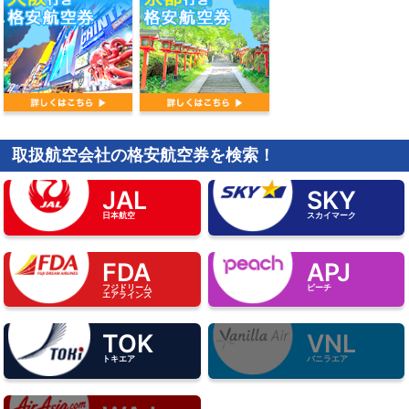
取扱航空会社の格安航空券を検索！
JAL
SKY
日本航空
スカイマーク
FDA
APJ
フジドリーム
ピーチ
エアラインズ
TOK
VNL
トキエア
バニラエア