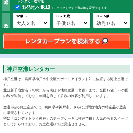
レンタカー返却地
出発地へ返却
※チェックを外すと返却地を変更できます。
12歳 ～
6 ～ 11歳
0 ～ 5歳
神戸空港レンタカー
神戸空港は、兵庫県神戸市中央区のポートアイランド沖に位置する海上空港で
す。
北は新千歳空港（札幌）から南は下地島空港（宮古）まで、全国12都市への国
内線が運航しており、年間を通じて多数の旅客が利用しています。
空港2階のお土産店では、兵庫県や神戸市、さらには関西地方の特産品が豊富
に販売されています。
特に「コンディトライ神戸」のチーズケーキは神戸で最も人気のあるスイーツ
として知られており、お土産選びでは見逃せません。