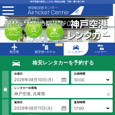
神戸空港の格安レンタカー料金を比較・予約・乗り捨てOK
toggle navigation
NEW
航空券
航空券+ホテル
レンタカー
ハイヤー
格安レンタカーを予約する
出発日
出発時間
出 発
レンタカー出発地
×
返却日
返却時間
返 却