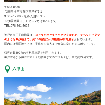
〒657-0838
兵庫県神戸市灘区王子町3-1
9:00～17:00（最終入園16:30）
※水曜休園日、11月～2月は16:30まで
TEL:078-861-5624
神戸市立王子動物園は、
コアラやホッキョクグマをはじめ、チベットヒグマ
のような希少種まで、約130種類の人気動物が飼育展示
されています。
園内には遊園地もあり、子供から大人まで存分に楽しめるスポットです。
収容台数390台の有料駐車場を利用できます。
神戸空港から神戸市立王子動物園までのアクセスは、車で約24分です。
六甲山