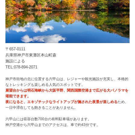
〒657-0111
兵庫県神戸市東灘区本山町森
施設による
TEL:078-894-2071
神戸市街地の北に位置する六甲山は、レジャーや観光施設が充実し、本格的
なトレッキングも楽しめる人気のスポットです。
展望台からは明石海峡から大阪平野、関西国際空港まで広がる大パノラマを
堪能できます。
夜になると、エキゾチックなライトアップが施された夜景が楽しめる
ため、
一日中滞在しても飽きることがありません。
六甲山には収容台数700台の有料駐車場があります。
神戸空港から六甲山までのアクセスは、車で約43分です。