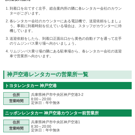
到着口を出てすぐ左手、総合案内所の隣に各レンタカー会社のカウン
ターがございます。
各レンタカー会社のカウンターにある電話機で、送迎依頼をしましょ
う。事前に到着時刻を伝えている場合は、スタッフがカウンターに待
機しています。
送迎依頼をしたら、到着口正面出口から黄色の自動ドアを通って左手
のリムジンバス乗り場へ向かいましょう。
リムジンバス乗り場の隣にある駐車場から、各レンタカー会社の送迎
車で営業所へ向かいます。
神戸空港レンタカーの営業所一覧
トヨタレンタカー 神戸空港
兵庫県神戸市中央区神戸空港3-2
住所
8:00～20:00
営業時間
定休日：年中無休
ニッポンレンタカー 神戸空港カウンター前営業所
兵庫県神戸市中央区神戸空港1
住所
8:30～20:00
営業時間
定休日：年中無休