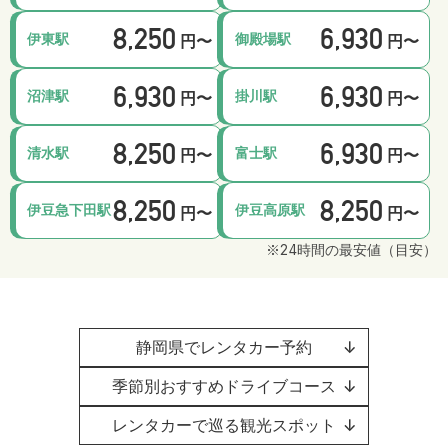
8,250
6,930
伊東駅
御殿場駅
円〜
円〜
6,930
6,930
沼津駅
掛川駅
円〜
円〜
8,250
6,930
清水駅
富士駅
円〜
円〜
8,250
8,250
伊豆急下田駅
伊豆高原駅
円〜
円〜
※24時間の最安値（目安）
静岡県でレンタカー予約
↓
季節別おすすめドライブコース
↓
レンタカーで巡る観光スポット
↓