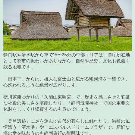
静岡駅や清水駅から車で15〜25分の中部エリアは、県庁所在地
として都市の賑わいがありながら、自然や歴史、文化も色濃く
残る地域です。
「日本平」からは、雄大な富士山と広がる駿河湾を一望でき、
心洗われるような絶景が広がります。
徳川家康ゆかりの「久能山東照宮」で、歴史を感じさせる荘厳
な社殿の美しさを堪能したり、「静岡浅間神社」で国の重要文
化財をじっくり鑑賞するのも良いでしょう。
「登呂遺跡」に足を運んで古代の暮らしに触れたり、港町の風
情漂う「清水港」や「エスパルスドリームプラザ」で、新鮮な
海の幸を味わうのも静岡旅行の醍醐味です。