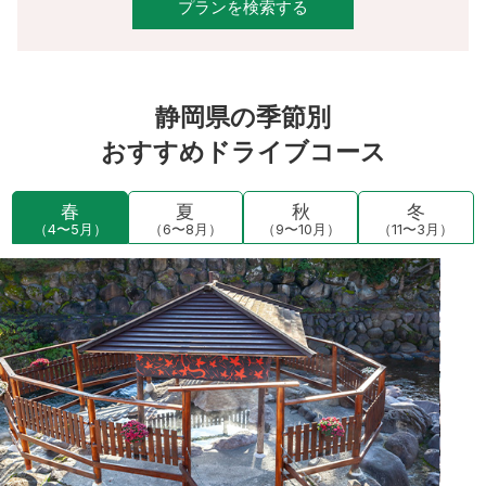
プランを検索する
静岡県の季節別
おすすめドライブコース
春
夏
秋
冬
（4〜5月）
（6〜8月）
（9〜10月）
（11〜3月）