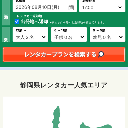
返却日
返却時間
返 却
レンタカー返却地
出発地へ返却
※チェックを外すと返却地を変更できます。
12歳 ～
6 ～ 11歳
0 ～ 5歳
静岡県レンタカー人気エリア