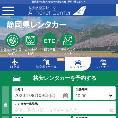
静岡県の格安レンタカー料金を比較・予約・乗り捨てOK
toggle navigation
NEW
航空券
航空券+ホテル
レンタカー
ハイヤー
格安レンタカーを予約する
出発日
出発時間
出 発
レンタカー出発地
×