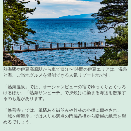
熱海駅や伊豆高原駅から車で10分〜1時間の伊豆エリアは、温泉
と海、ご当地グルメを堪能できる人気リゾート地です。
「熱海温泉」では、オーシャンビューの宿でゆっくりとくつろ
げるほか、「熱海サンビーチ」で夕焼けに染まる海辺を散策す
るのも趣があります。
「修善寺」では、風情ある街並みや竹林の小径に癒やされ、
「城ヶ崎海岸」ではスリル満点の門脇吊橋から断崖の絶景を望
めるでしょう。