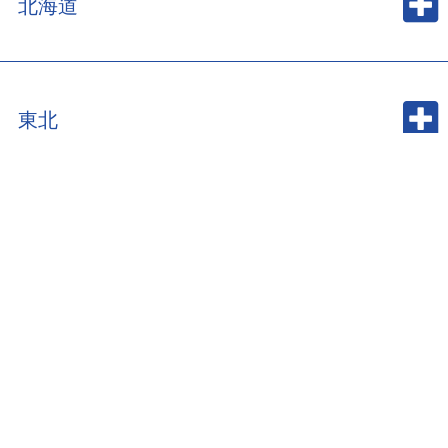
北海道
東北
関東・甲信越
中部・北陸