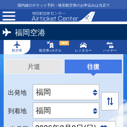
国内線のチケット予約・格安航空券のお申込みは当店で
toggle
navigation
福岡空港
NEW
航空券
航空券+ホテル
レンタカー
ハイヤー
片道
往復
出発地
到着地