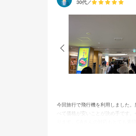
30代
／
カイマークとFDA専用のE検査場を
おり18 番搭乗口付近の椅子には座
でしたが、その他のソフトドリンク
おかわりも頂けました。 料金とサ
今回旅行で飛行機を利用しました。
べて価格が安いことが決め手です。
ります。CAさんの対応もとても素
港内でチケットの発券をする時も黄