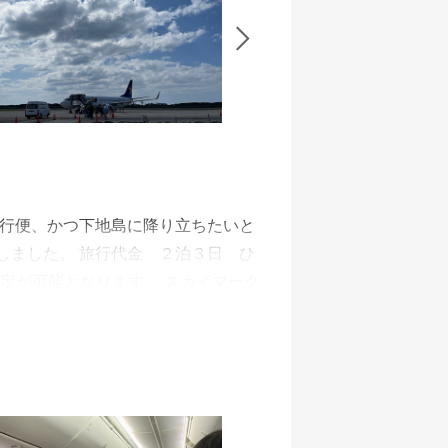
直行便、かつ下地島に降り立ちたいと
しました。 旅行代金 ２泊３日 ひ
指定が可能となります。 スカイマーク
ます。 チェックインは空港に到着し
く不便は全く感じませんでした。 荷
へ持参します。 座席は、中肉中背の
調シートにネイビーのヘッドカバー
した。 無料サービスはホットコーヒ