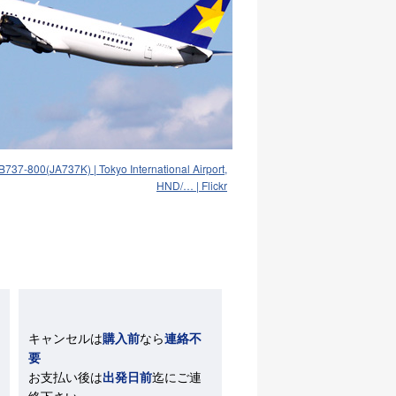
737-800(JA737K) | Tokyo International Airport,
HND/… | Flickr
キャンセルは
購入前
なら
連絡不
要
お支払い後は
出発日前
迄にご連