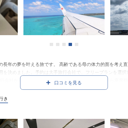
1
2
3
4
5
の長年の夢を叶える旅です。 高齢である母の体力的面を考え
用を決めました。予約は大手旅行会社で、フリープランを選択
。 旅行会社から出発前メールが到着すると、マイページから座席
口コミを見る
ィングの一番端になりますので、余裕を持った行動をお勧めし
。 有人カウンターもありますが、チェックイン機はわかりやす
 行き
力されるので、自分で荷物に貼付してから預け入れカウンター
手のひら約1枚分の余裕があります。 ベージュのソフトレザー
ンセントがあり、差し込みタイプは世界共通だったことに驚きま