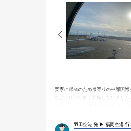
ことでピカチュウジェットとして運
ました。 手荷物預かりや機内サービ
実家に帰省のため最寄りの中部国際空
など、LCCが多く就航していました
利用しました。 料金は障がい者割引
空港まで40分弱で到着し、改札を抜
FDA、スカイマーク、ジェットス
羽田空港 発 ▶︎ 福岡空港 行
カウンターや荷物預かりの検査場は