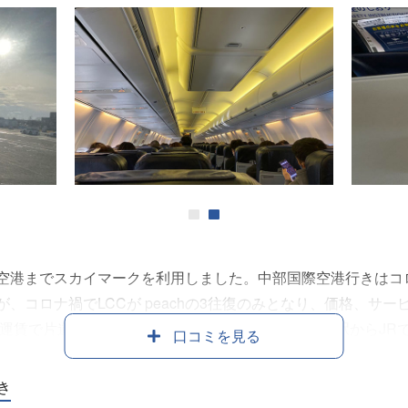
行されており、内装にはポケモンが多く使われており、アナウ
スがANA、JALと遜色なく、価格も安いのでこれからも利用
1
2
港までスカイマークを利用しました。中部国際空港行きはコロナ
が、コロナ禍でLCCが peachの3往復のみとなり、価格、サ
運賃で片道17310円でした。 新千歳空港までは札幌駅からJR
口コミを見る
け、二階に上がると各航空会社の受付カウンターが並んでいます
ターの順になっています。 搭乗手続きは自動チェックイン機、も
き
他のLCCに比べてスタッフが多く、行列ができるようなことは