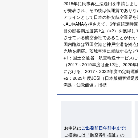
2015年に民事再生法適用を申請しま
が発表され、その後は低運賃でありな
アラインとして日本の格安航空業界を
JALやANAを押さえて、6年連続定時運
目の顧客満足度第1位（※2）を獲得
させている航空会社であることがわか
国内路線は羽田空港と神戸空港を拠点
光地を網羅。茨城空港に就航するなど
※1：国土交通省「航空輸送サービス
（2017～2019年度は全12社、2020
における、2017～2022年度の定時運
※2：2023年度JCSI（日本版顧客
満足・知覚価値」指標
お申込は
ご出発前日午前中まで!
ご搭乗には「航空券引換証」の