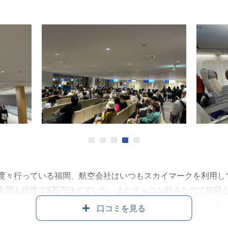
利用しました。 搭乗口は保安検査場を入って右奥の18番搭乗口
れないほどでした。 やはり飛行機に乗り込むとほぼ満席でした
やお土産品は取り扱っていました。 機内サービスのコーヒー
ービスのバランスがよくお得感があり、また利用したいと感じま
1
2
3
4
5
度々行っている福岡、航空会社はいつもスカイマークを利用し
今回も往復で3万円ほどでした。またチョコが好きなので毎回
晴らしいですし、安価だからと言ってサービスが薄いことは全く
口コミを見る
色いロゴがとても目立つので場所が見つけやすいです。あらか