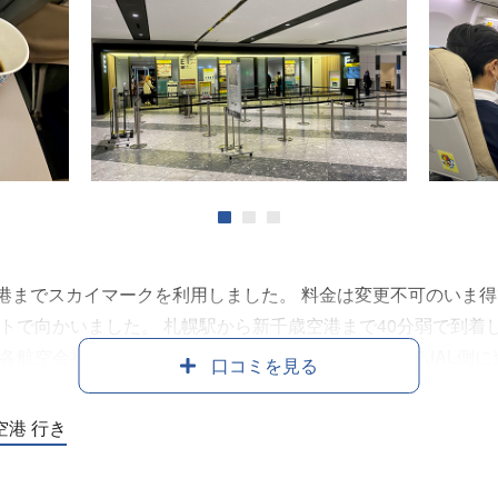
ドリンク、お菓子は各100円と良心的な価格です。 乳児１名
り、お子さんが咳き込んだりと大変そうでしたが、CAさんは笑
ので大変好感を持ちました。 また、化粧室に立ち寄った際CA
およその現在地を教えてくださいました。 搭乗前のチェック
すいC Aさんのおかげで、快適な空の旅でした。 機内モニタ
にも期待し星４つとします。
1
2
3
までスカイマークを利用しました。 料金は変更不可のいま得で片
ートで向かいました。 札幌駅から新千歳空港まで40分弱で到着
各航空会社の受付カウンターが並ぶエリアに出るのでJAL側に
口コミを見る
読み込み手荷物の数を入力すると、搭乗券と手荷物につけるタグ
手続き、手荷物預かり、保安検査と特に混雑することはありま
空港 行き
 搭乗待ちをしている人は多くいましたが普段の混雑とあまり差
ましたが、真ん中の席には多くの空席がありました。 また今