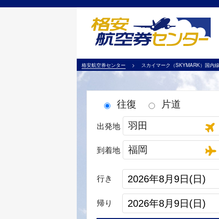
格安航空券センター
スカイマーク（SKYMARK）国
往復
片道
出発地
到着地
行き
帰り