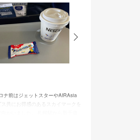
ンスもオリジナルのものを使ってい
したいと思いました。
前はジェットスターやAIRAsia
ービス共にお得感のあるスカイマークを
で向かいました。 札幌駅から新千歳
。 スカイマークはJAL側にあり、
しくはカウンターで行います。 受付
ありませんでした。 保安検査場はス