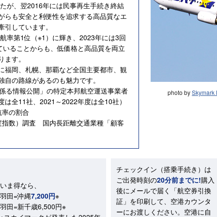
したが、翌2016年には民事再生手続き終結
がらも安全と利便性を追求する高品質なエ
牽引しています。
航率第1位（※1）に輝き、2023年には3回
していることからも、低価格と高品質を両立
ります。
に福岡、札幌、那覇など全国主要都市、観
独自の路線があるのも魅力です。
に係る情報公開」の特定本邦航空運送事業者
photo by
Skymark B
年度は全11社、2021～2022年度は全10社）
航率の割合
満足度指数）調査 国内長距離交通業種「顧客
チェックイン（搭乗手続き）は
ご出発時刻の
20分前までに!
購入
いま得なら、
後にメールで届く「航空券引換
羽田=沖縄
7,200円
※
証」を印刷して、空港カウンタ
羽田=新千歳6,500円※
ーにお渡しください。空港に自