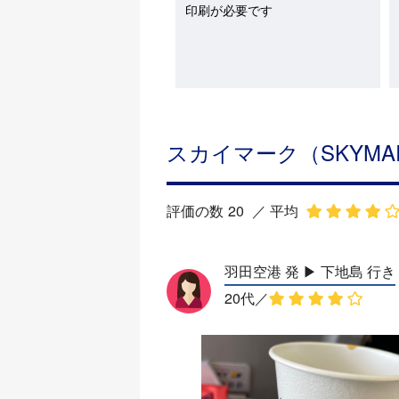
印刷が必要です
スカイマーク（SKYM
評価の数
20
／
平均
羽田空港 発 ▶︎ 下地島 行き
20代
／