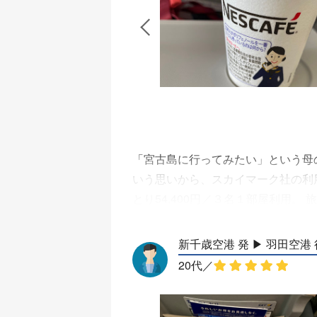
「宮古島に行ってみたい」という母
いう思いから、スカイマーク社の利
とり54,400円／３名１部屋利用
社の空港ロビーカウンターは、北ウ
てから、チェックイン機で行います
新千歳空港 発 ▶︎ 羽田空港
物を預ける場合は長細いシールが出
20代
／
私が座って、膝から前のシートまで
が上品です。 全席左下にシートコ