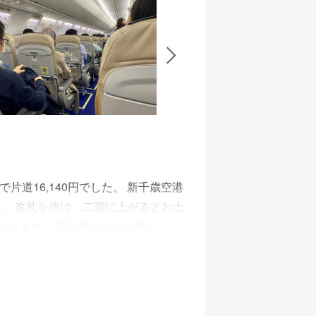
と幼児１名を連れたご夫婦が通路を挟
顔で声をかけたり塗り絵をプレゼン
さんに現在地を聞いたところ、運行
インもストレスはありませんでした。
が設置されておらず、現在地がわから
道16,140円でした。 新千歳空港
し、改札を抜け、二階に上がるとお土
進みます。 搭乗手続きは自動チェッ
が発行されます。 年末ということ
せんでした。 搭乗口は保安検査場を
は感じませんでした。飛行機に乗り込
回の機体はポケモンとのコラボという