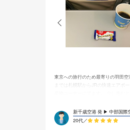
ー、キットカットミニ。 機内販売の
んで隣でした。 赤ちゃんが泣いた
トしたりと、良くケアをされていた
計画のようなメモに地図を示し、お
ゆったりと清潔な機内と、親しみや
ないのが残念。 機内Wi-Fiの設置
東京への旅行のため最寄りの羽田空港
までは札幌駅からJRの快速エアポ
産物コーナーにでます。 少し進むと
クイン機で行います。QRコードを
で混雑を予想していましたが、搭乗
新千歳空港 発 ▶︎ 中部国際
入って右奥の19番搭乗口でした。
20代
／
むと窓側と通路側はほぼ埋まってい